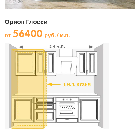
20
Орион Глосси
56400
от
руб. / м.п.