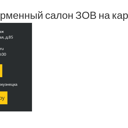
рменный салон ЗОВ на кар
аж
я, д.85
ru
.00
окузнецка
ру