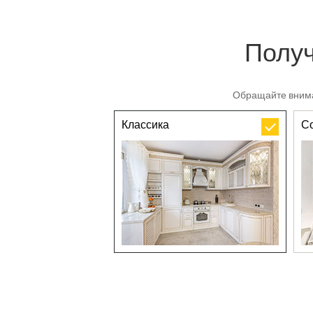
Получ
Обращайте внима
Классика
С