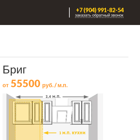
+7 (904) 991-82-54
заказать обратный звонок
Бриг
55500
от
руб. / м.п.