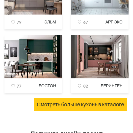
ЭЛЬМ
АРТ ЭКО
79
67
БОСТОН
БЕРИНГЕН
77
82
Смотреть больше кухонь в каталоге