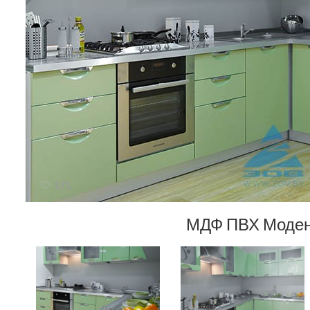
171
МДФ ПВХ Моден