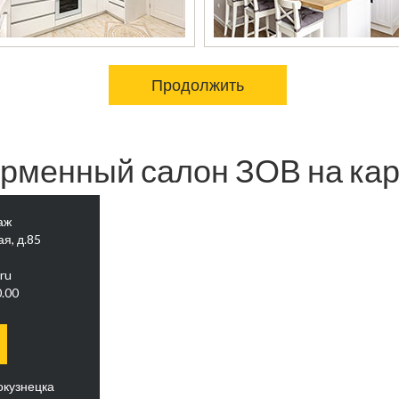
Продолжить
рменный салон ЗОВ на кар
аж
я, д.85
ru
.00
окузнецка