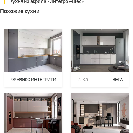
Кухня из акрила «Интегро Ашес»
Похожие кухни
ФЕНИКС ИНТЕГРИТИ
ВЕГА
104
93